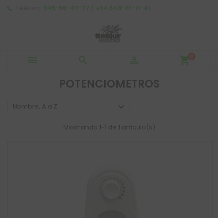
Teléfono:
945-56-47-77 / +34 640-27-11-41
0



shopping_cart
POTENCIOMETROS

Nombre, A a Z
Mostrando 1-1 de 1 artículo(s)