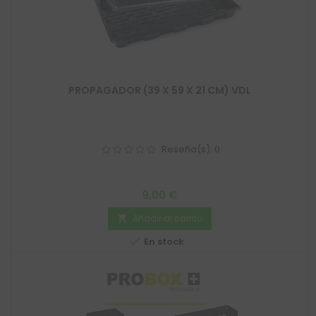
PROPAGADOR (39 X 59 X 21 CM) VDL
Reseña(s):
0
Precio
9,00 €
Añadir al carrito


En stock